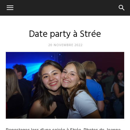
Ca
tourne
Date party à Strée
Simone
20 NOVEMBRE 2022
Reportages lors d’une soirée à Strée. Photos de Jeanne